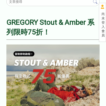
尚
未
GREGORY Stout & Amber 系
登
入
列限時75折！
會
員