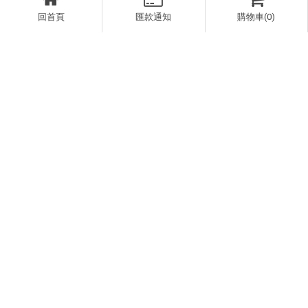
回首頁
匯款通知
購物車(0)
上一篇
回列表
下一篇
04-7629798
longyingoutdoor@gmail.com
彰化縣彰化市金馬路三段446-36號（長穎戶外）
周一至周日 10:00-21:00
戶外裝備shop
購物須知
品牌一覽Brands
最新消息