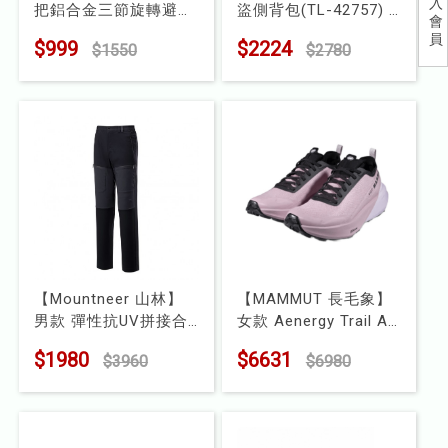
入
把鋁合金三節旋轉避震
盜側背包(TL-42757)
會
兒童
登山杖(A1WSGZ08N)
型號 : TL-42757
員
$999
$2224
$1550
$2780
型號 : A1WSGZ08N
食品
露營
水上配件
其他
挖寶區
【Mountneer 山林】
【MAMMUT 長毛象】
⭐長毛象-過季出清75折⭐
男款 彈性抗UV拼接合
女款 Aenergy Trail All
身長褲(41S35)
Mountain Low GTX 全
$1980
$6631
$3960
$6980
型號 : 41S35
地形低筒防水越野跑鞋
型號 : 3090-00210