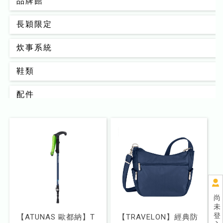
品牌館
長穎限定
炊事系統
鞋類
配件
背包
男款
女款
睡眠系統
尚
未
器材裝備
登
【ATUNAS 歐都納】T
【TRAVELON】經典防