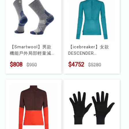
【Smartwool】男款
【icebreaker】女款
機能戶外局部輕量減震
DESCENDER
中長襪
RealFleece™ 刷毛保暖
$808
$4752
$950
$5280
型號 : SW002492
半開襟長袖上衣-200
型號 : IBBA56YM