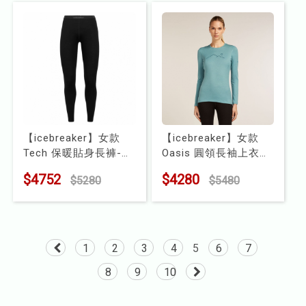
【icebreaker】女款
【icebreaker】女款
Tech 保暖貼身長褲-
Oasis 圓領長袖上衣
BF260
(山脊輪廓)-200
$4752
$4280
$5280
$5480
型號 : IB104392
型號 : IB0A57BG
1
2
3
4
5
6
7
8
9
10