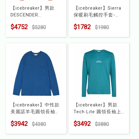
【icebreaker】男款
【icebreaker】Sierra
DESCENDER
保暖刷毛觸控手套-
RealFleece™ 刷毛保暖
RF200
$4752
$1782
$5280
$1980
半開襟長袖上衣-200
型號 : IB104829
型號 : IBBA56VY
【icebreaker】中性款
【icebreaker】男款
美麗諾羊毛圓領長袖上
Tech Lite 圓領長袖上
衣(口袋)-150
衣 (山行之路)-150
$3942
$3492
$4380
$3880
型號 : IB0A57DB
型號 : IB0A57C6