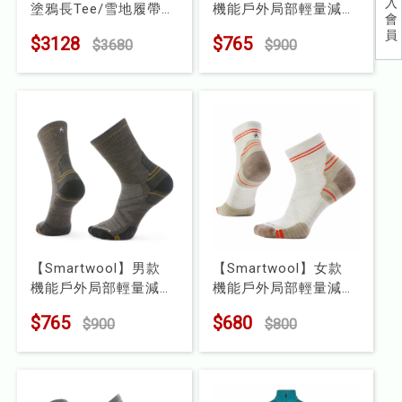
入
塗鴉長Tee/雪地履帶車
機能戶外局部輕量減震
會
兒童
型號 : SW002981
中筒襪-蜻蜓
員
$3128
$765
$3680
$900
型號 : SW002879
食品
露營
水上配件
其他
挖寶區
【Smartwool】男款
【Smartwool】女款
⭐長毛象-過季出清75折⭐
機能戶外局部輕量減震
機能戶外局部輕量減震
中筒襪
低筒襪
$765
$680
$900
$800
型號 : SW002853
型號 : SW002497