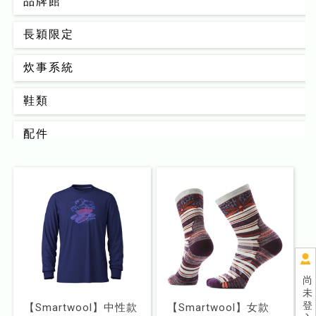
品牌館
長穎限定
炊事系統
鞋類
配件
背包
男款
女款
睡眠系統
尚
未
器材裝備
登
【Smartwool】中性款
【Smartwool】女款