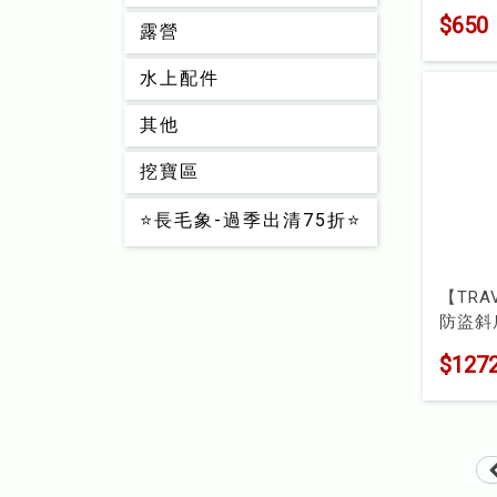
扇-雲
$650
型號 : 
露營
水上配件
其他
挖寶區
⭐長毛象-過季出清75折⭐
【TRA
防盜斜
型號 : 
$127