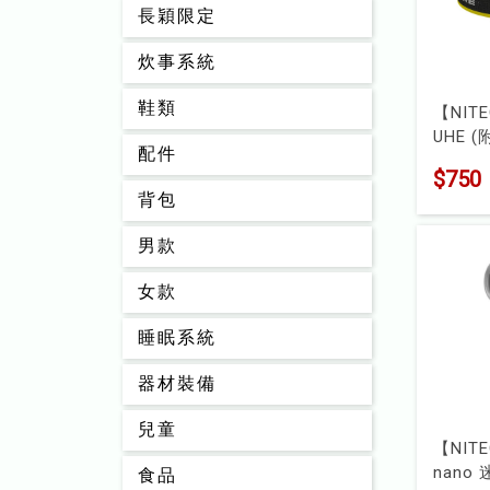
長穎限定
炊事系統
鞋類
【NIT
UHE (
配件
明 80
$750
能頭
背包
型號 : 
男款
女款
睡眠系統
器材裝備
兒童
【NIT
nano
食品