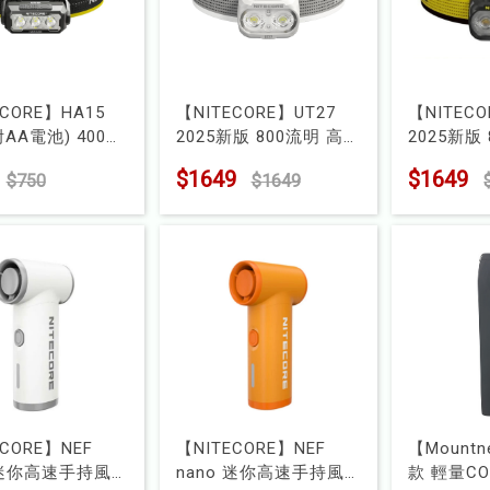
ECORE】HA15
【NITECORE】UT27
【NITECO
附AA電池) 400流
2025新版 800流明 高顯
2025新版
米 白光/紅光 多功
色 三色溫輕量越野跑頭
色 三色
$1649
$1649
$750
$1649
燈
燈-白色
燈-黑色
6952506408863
型號 : 6952506409433
型號 : 695
ECORE】NEF
【NITECORE】NEF
【Mount
 迷你高速手持風
nano 迷你高速手持風
款 輕量CO