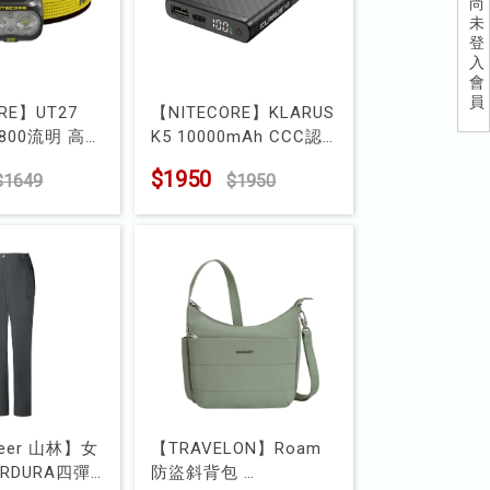
尚
未
登
入
會
員
RE】UT27
【NITECORE】KLARUS
 800流明 高顯
K5 10000mAh CCC認
溫輕量越野跑頭
證 輕量碳纖維行動電源
$1950
$1649
$1950
型號 : 6954424405092
2506409419
neer 山林】女
【TRAVELON】Roam
RDURA四彈
防盜斜背包