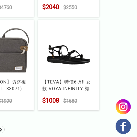
型號 : TL-43677
$2040
$4760
$2550
36
LON】防盜復
【TEVA】特價6折!! 女
L-33071)
款 VOYA INFINITY 織
33071
帶羅馬涼鞋(1019622)
$1008
$1990
$1680
型號 : TV1019622