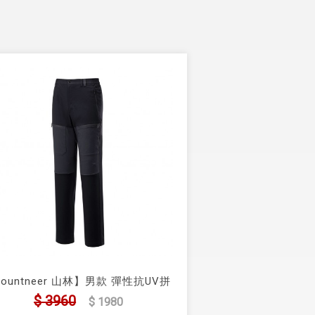
ountneer 山林】男款 彈性抗UV拼
身長褲(41S35)
$ 3960
$ 1980