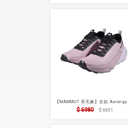
【MAMMUT 長毛象】女款 Aenergy
Trail All Mountain Low GTX 全地
$ 6980
$ 6631
筒防水越野跑鞋