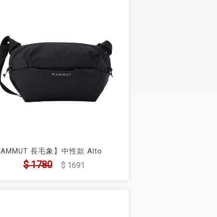
AMMUT 長毛象】中性款 Alto
istpack 4L 運動腰包
$ 1780
$ 1691