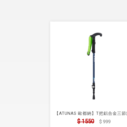
【ATUNAS 歐都納】T把鋁合金三節
轉避震登山杖(A1WSGZ08N)
$ 1550
$ 999