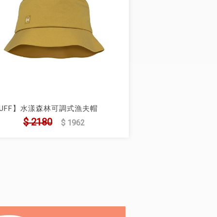
BUFF】水漾森林可調式漁夫帽
137845)
$ 2180
$ 1962