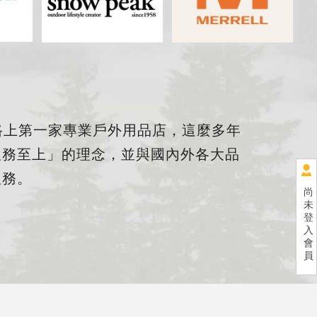
馬路上第一家專業戶外用品店，這麼多年
服務至上」的理念，並與國內外各大品
服務。
尚
未
登
入
會
員