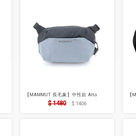
【MAMMUT 長毛象】中性款 Alto
【M
Waistpack 2L 運動腰包
Wa
$ 1480
$ 1406