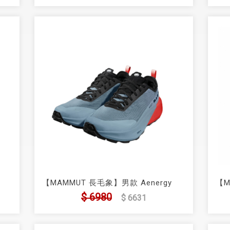
【MAMMUT 長毛象】男款 Aenergy
【M
形低
Trail All Mountain Low GTX 全地形低
Po
$ 6980
$ 6631
筒防水越野跑鞋