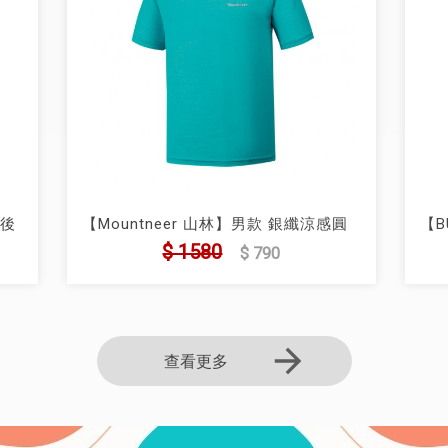
電後
【Mountneer 山林】男款 銀纖涼感圓
【
領排汗短袖上衣(41P81)
(BF
$ 1580
$ 790
查看更多