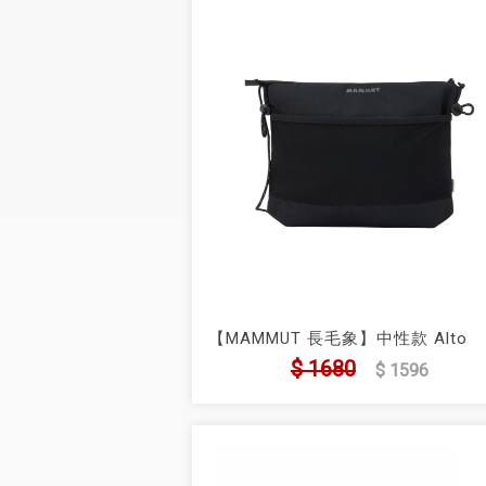
【MAMMUT 長毛象】中性款 Alto
Sacoche 3L 輕量隨身側背包
$ 1680
$ 1596