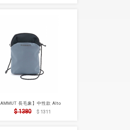
AMMUT 長毛象】中性款 Alto
uch 2L 隨身小包／斜背小包
$ 1380
$ 1311