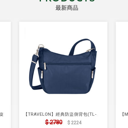
最新商品
旋
【TRAVELON】經典防盜側背包(TL-
【M
42757)
接合
$ 2780
$ 2224