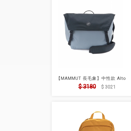
【MAMMUT 長毛象】中性款 Alto
Messenger 14L 多功能單肩/側背包
$ 3180
$ 3021