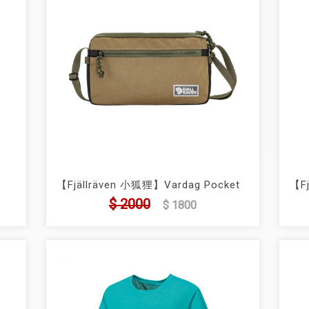
【Fjällräven 小狐狸】Vardag Pocket
【Fj
Large隨身袋 (FR23200339)
Sma
$ 2000
$ 1800