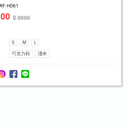
WF-HD61
000
$ 3000
S
M
L
巧克力棕
淺米