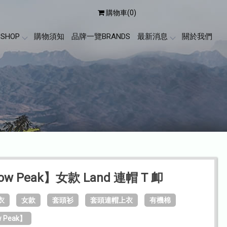
購物車(0)
SHOP
購物須知
品牌一覽BRANDS
最新消息
關於我們
ow Peak】女款 Land 連帽 T 卹
衣
女款
套頭衫
套頭連帽上衣
有機棉
 Peak】