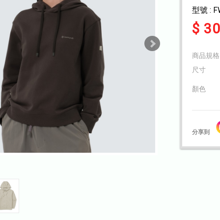
型號 : F
$ 3
商品規格
尺寸
顏色
分享到