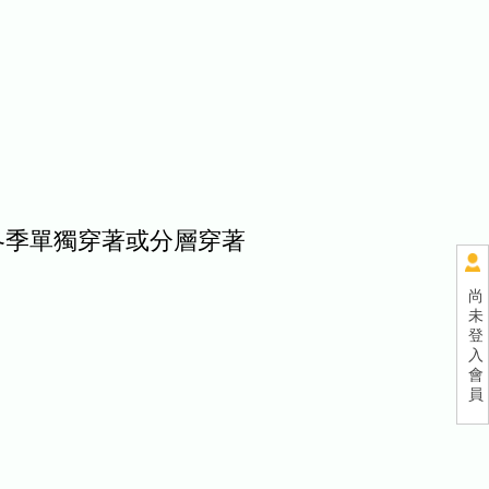
冬季單獨穿著或分層穿著
尚
未
登
入
會
員