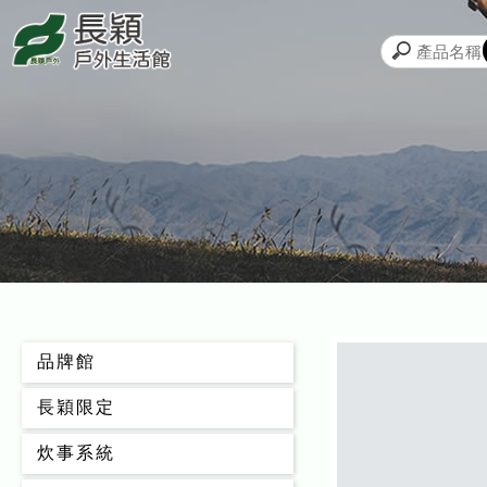
品牌館
長穎限定
炊事系統