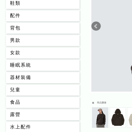
鞋類
配件
背包
男款
女款
睡眠系統
器材裝備
兒童
食品
商品圖像
露營
水上配件