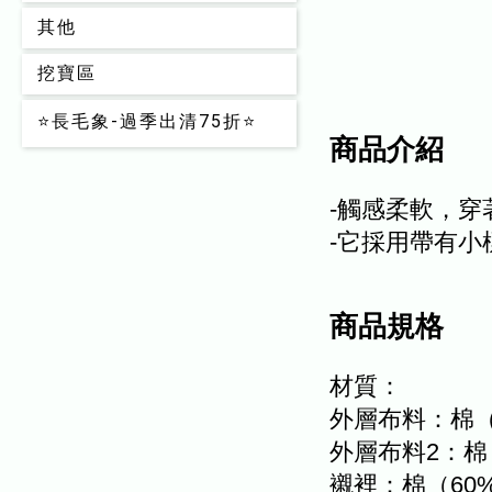
其他
挖寶區
⭐長毛象-過季出清75折⭐
商品介紹
-觸感柔軟，穿
-它採用帶有
商品規格
材質：
外層布料：棉（
外層布料2：棉
襯裡：棉（60