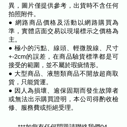
異，圖片僅提供參考，出貨時不含任何
拍照附件。
● 網路商品價格及活動以網路購買為
準，實體店面交易以現場標示之價格為
主。
● 極小的污點、線頭、輕微脫線、尺寸
+-2cm的誤差，在商品驗貨標準都是可
接受的範圍，並不屬於瑕疵情形。
● 大型商品、液態類商品不開放超商取
貨，只能貨運。
● 因人為損壞、逾保固期而發生故障者
或無法出示購買證明，本公司得酌收檢
修、服務費或拒絕受理。
***如您有任何問題請聯絡我們04-