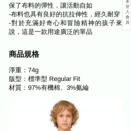
未
保了布料的彈性，讓活動自如
登
入
-布料也具有良好的抗拉伸性，經久耐穿
會
-對於充滿好奇心和冒險精神的孩子來
員
說，這是一款用途廣泛的單品
商品規格
淨重：74g
版型：標準型 Regular Fit
材質：97%有機棉、3%氨綸