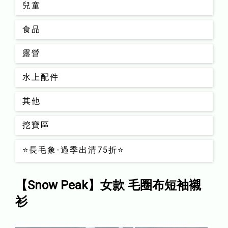
兒童
食品
露營
水上配件
其他
挖寶區
⭐長毛象-過季出清75折⭐
【Snow Peak】女款 毛圈布短袖襯
衫