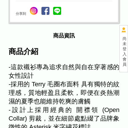
分享到
商品資訊
尚
未
登
商品介紹
入
會
員
-這款襯衫專為追求自然與自在穿著感的
女性設計
-採用的 Terry 毛圈布面料 具有獨特的紋
理感，質地輕盈且柔軟，即便在炎熱潮
濕的夏季也能維持乾爽的膚觸
-設計上採用經典的 開襟領 (Open
Collar) 剪裁，並在細節處點綴了品牌象
徵性的 Asterisk 米字繡花標誌