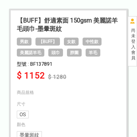
【BUFF】舒適素面 150gsm 美麗諾羊
毛頭巾-墨暈斑紋
尚
未
登
男款
【BUFF】
女款
中性款
入
會
美麗諾羊毛
頭巾
脖圍
羊毛
員
型號 : BF137891
$ 1152
$ 1280
商品規格
尺寸
OS
顏色
墨暈斑紋