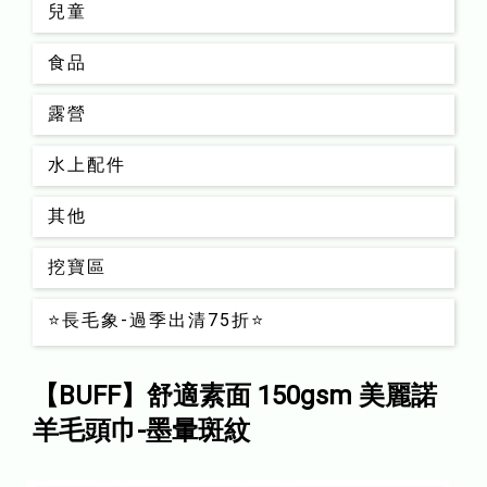
兒童
食品
露營
水上配件
其他
挖寶區
⭐長毛象-過季出清75折⭐
【BUFF】舒適素面 150gsm 美麗諾
羊毛頭巾-墨暈斑紋